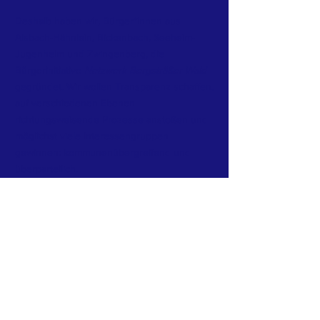
Deshalb haben wir, Bürger*innen aus
Alsbach-Hähnlein, Bickenbach, Seeheim-
Jugenheim und Zwingenberg, die
Bürgerinitiative
Netzwerk Bergsträßer Wald
gegründet. Wir wollen Transparenz schaffen,
auf verschiedenen Ebenen
richtungsweisende Prozesse anstoßen und
möglichst viele Interessengruppen
gewinnen: kommunenübergreifend und
überparteilich.
Newsletter abonnieren
Jetzt abonnieren