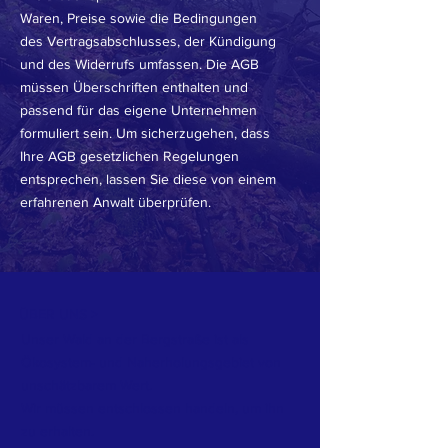
Waren, Preise sowie die Bedingungen
des Vertragsabschlusses, der Kündigung
und des Widerrufs umfassen. Die AGB
müssen Überschriften enthalten und
passend für das eigene Unternehmen
formuliert sein. Um sicherzugehen, dass
Ihre AGB gesetzlichen Regelungen
entsprechen, lassen Sie diese von einem
erfahrenen Anwalt überprüfen.
ÜBER UNS >
Unser Wald an der Bergstraße ist als
Ökosystem- und Naherholungsgebiet von
unschätzbarem Wert.
Wir müssen entschlossen handeln, um ihn
zu erhalten.