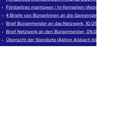
Filmbeitrag maintower / hr-fernsehen (Aktion Alsbach blüht a
4 Briefe von BürgerInnen an die Gemeinde, Mai 2022
Brief Bürgermeister an das Netzwerk, 10.05.2022
Brief Netzwerk an den Bürgermeister, 09.05.2022
Übersicht der Standorte
(Aktion Alsbach blüht auf)
Teil 2: BI´s in und um DA
-14:11
ÜBER UNS >
Unser Wald an der Bergstraße ist als
Ökosystem- und Naherholungsgebiet von
unschätzbarem Wert.
Wir müssen entschlossen handeln, um ihn
zu erhalten.
Deshalb haben wir, Bürger*innen aus