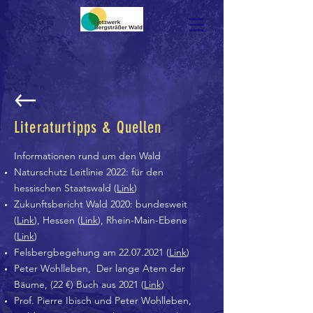
Literaturtipps & Quellen
Informationen rund um den Wald
Naturschutz Leitlinie 2022: für den
hessischen Staatswald (
Link
)
Zukunftsbericht Wald 2020: bundesweit
(
Link
), Hessen (
Link
), Rhein-Main-Ebene
(
Link
)
Felsbergbegehung am
22.07.2021
(
Link
)
Peter Wohlleben, Der lange Atem der
Bäume, (22 €) Buch aus 2021 (
Link
)
Prof. Pierre Ibisch und Peter Wohlleben,