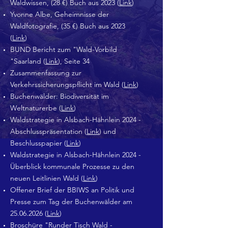
Waldwissen, (28 €) Buch aus 2023 (
Link
)
Yvonne Albe, Geheimnisse der
Waldfotografie, (35 €) Buch aus 2023
(
Link
)
BUND Bericht zum "Wald-Vorbild
"Saarland (
Link
), Seite 34
Zusammenfassung zur
Verkehrssicherungspflicht im Wald (
Link
)
Buchenwälder: Biodiversität im
Weltnaturerbe (
Link
)
Waldstrategie in Alsbach-Hähnlein 2024 -
Abschlusspräsentation (
Link
) und
Beschlusspapier (
Link
)
Waldstrategie in Alsbach-Hähnlein 2024 -
Überblick kommunale Prozesse zu den
neuen Leitlinien Wald (
Link
)
Offener Brief der BBIWS an Politik und
Presse zum Tag der Buchenwälder am
25.06.2026
(
Link
)
Broschüre "Runder Tisch Wald -