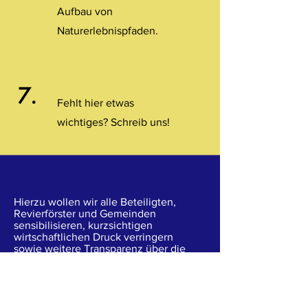
Aufbau von
Naturerlebnispfaden.
7.
Fehlt hier etwas
wichtiges? Schreib uns!
Hierzu wollen wir alle Beteiligten,
Revierförster und Gemeinden
sensibilisieren, kurzsichtigen
wirtschaftlichen Druck verringern
sowie weitere Transparenz über die
ökologischen Zusammenhänge
herstellen. Nur mit unabhängiger
wissenschaftlicher Expertise ist es
möglich, nachhaltige
Entscheidungen treffen zu können,